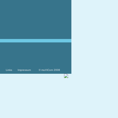
Links
Impressum
© muViCom 2008