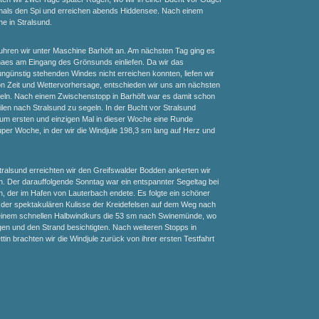
tmals den Spi und erreichen abends Hiddensee. Nach einem
e in Stralsund.
hren wir unter Maschine Barhöft an. Am nächsten Tag ging es
aes am Eingang des Grönsunds einliefen. Da wir das
ngünstig stehenden Windes nicht erreichen konnten, liefen wir
n Zeit und Wettervorhersage, entschieden wir uns am nächsten
ln. Nach einem Zwischenstopp in Barhöft war es damit schon
eilen nach Stralsund zu segeln. In der Bucht vor Stralsund
zum ersten und einzigen Mal in dieser Woche eine Runde
er Woche, in der wir die Windjule 198,3 sm lang auf Herz und
alsund erreichten wir den Greifswalder Bodden ankerten wir
. Der darauffolgende Sonntag war ein entspannter Segeltag bei
 der im Hafen von Lauterbach endete. Es folgte ein schöner
r der spektakulären Kulisse der Kreidefelsen auf dem Weg nach
 einem schnellen Halbwindkurs die 53 sm nach Swinemünde, wo
en und den Strand besichtigten. Nach weiteren Stopps in
in brachten wir die Windjule zurück von ihrer ersten Testfahrt