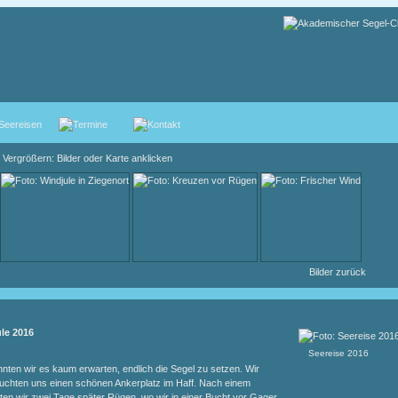
Vergrößern: Bilder oder Karte anklicken
Bilder zurück
le 2016
Seereise 2016
nten wir es kaum erwarten, endlich die Segel zu setzen. Wir
uchten uns einen schönen Ankerplatz im Haff. Nach einem
en wir zwei Tage später Rügen, wo wir in einer Bucht vor Gager