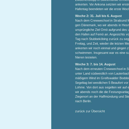
ankerten. Vor Ankona setzten wir ers
Hafentag beendeten wir die erste Woch
Woche 2: 31. Juli bis 6. August
Nach dem Crewwechsel in Stralsund fu
gen Dänemark, wo wir abends in Hesn
ursprüngliche Ziel Omö aufgrund des u
den Hafen auf Femö an. Angesichts vo
Tag nach Stubbeköbing zurück zu sege
Freitag, und Zeit, wieder die letzten M
ankerten wir noch einmal und gingen 
schwimmen. Insgesamt war es eine sup
Nieren testeten.
Woche 3: 7. bis 14. August
Nach dem erneuten Crewwechsel in Str
unter Land südwestlich von Lauterbach
mäßigem Wind im Greifswalder Bodden,
Segeltag bei westlichen 5 Beaufort vo
Lohme. Von dort aus segelten wir auf
wir abends noch die die Festungsanlag
Ziegenort an der Haffmündung und Stett
nach Berlin.
zurück zur Übersicht